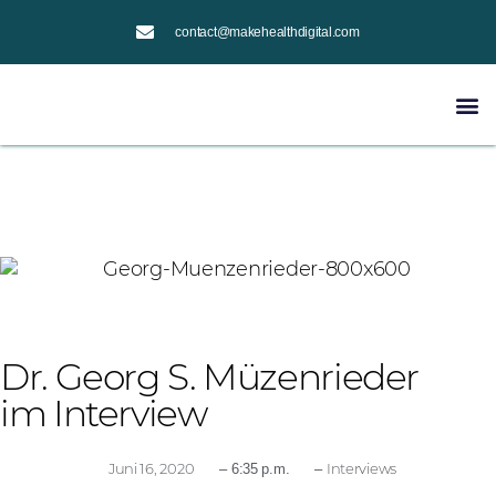
contact@makehealthdigital.com
Dr. Georg S. Müzenrieder
im Interview
Juni 16, 2020
Interviews
–
6:35 p.m.
–