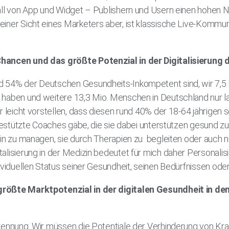
all von App und Widget – Publishern und Usern einen hohen 
iner Sicht eines Marketers aber, ist klassische Live-Kommuni
Chancen und das größte Potenzial in der Digitalisierun
 54% der Deutschen Gesundheits-Inkompetent sind, wir 7,5 M
 haben und weitere 13,3 Mio. Menschen in Deutschland nur 
r leicht vorstellen, dass diesen rund 40% der 18-64 jährigen
-gestützte Coaches gäbe, die sie dabei unterstützen gesund zu 
in zu managen, sie durch Therapien zu begleiten oder auch nu
alisierung in der Medizin bedeutet für mich daher Personalis
dividuellen Status seiner Gesundheit, seinen Bedürfnissen od
größte Marktpotenzial in der digitalen Gesundheit in 
kennung. Wir müssen die Potentiale der Verhinderung von Kra