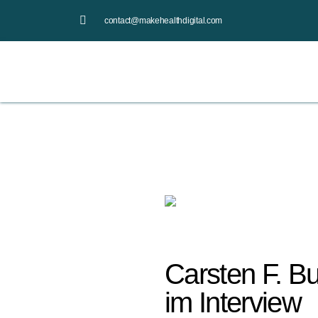
contact@makehealthdigital.com
Carsten F. B
im Interview