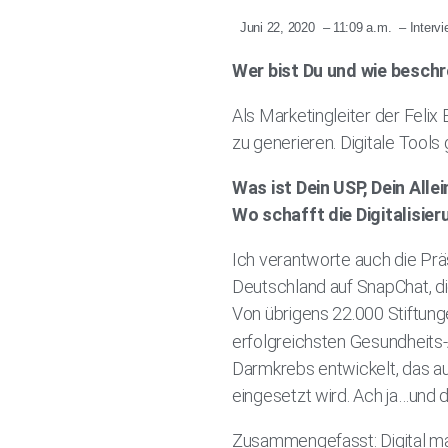
Juni 22, 2020
–
11:09 a.m.
–
Interv
Wer bist Du und wie beschre
Als Marketingleiter der Feli
zu generieren. Digitale Tools
Was ist Dein USP, Dein All
Wo schafft die Digitalisie
Ich verantworte auch die Pr
Deutschland auf SnapChat, di
Von übrigens 22.000 Stiftung
erfolgreichsten Gesundheits-
Darmkrebs entwickelt, das au
eingesetzt wird. Ach ja…und 
Zusammengefasst: Digital mac