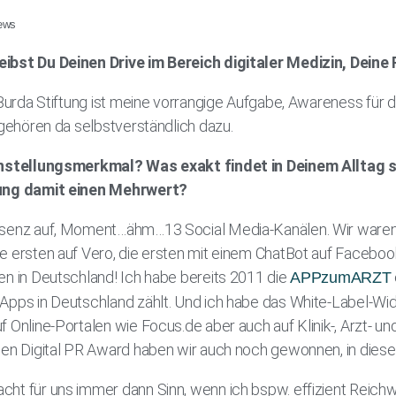
iews
ibst Du Deinen Drive im Bereich digitaler Medizin, Deine 
x Burda Stiftung ist meine vorrangige Aufgabe, Awareness für
 gehören da selbstverständlich dazu.
einstellungsmerkmal? Was exakt findet in Deinem Alltag s
rung damit einen Mehrwert?
äsenz auf, Moment…ähm…13 Social Media-Kanälen. Wir waren d
e ersten auf Vero, die ersten mit einem ChatBot auf Facebook
en in Deutschland! Ich habe bereits 2011 die
APPzumARZT
Apps in Deutschland zählt. Und ich habe das White-Label-Wi
f Online-Portalen wie Focus.de aber auch auf Klinik-, Arzt-
den Digital PR Award haben wir auch noch gewonnen, in dies
ht für uns immer dann Sinn, wenn ich bspw. effizient Reich