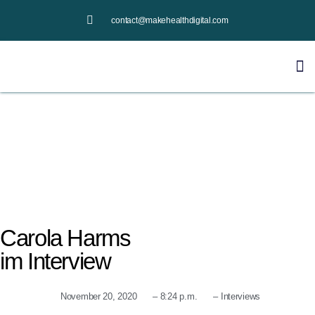
contact@makehealthdigital.com
Carola Harms
im Interview
November 20, 2020
–
8:24 p.m.
–
Interviews