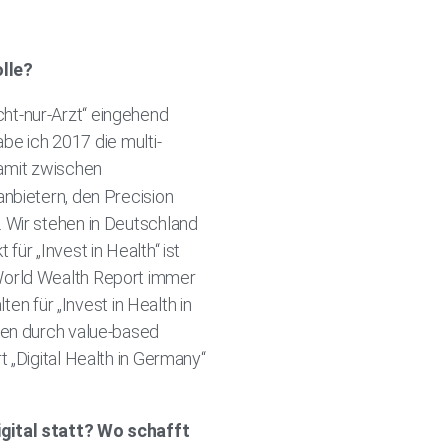
olle?
icht-nur-Arzt“ eingehend
be ich 2017 die multi-
amit zwischen
nbietern, den Precision
 Wir stehen in Deutschland
ür „Invest in Health“ ist
World Wealth Report immer
en für „Invest in Health in
sen durch value-based
 „Digital Health in Germany“
igital statt? Wo schafft