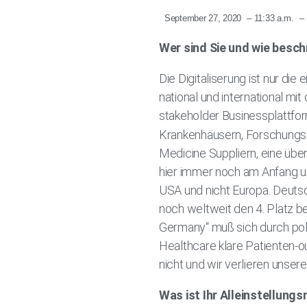
September 27, 2020
–
11:33 a.m.
–
Wer sind Sie und wie beschr
Die Digitaliserung ist nur die
national und international mit
stakeholder Businessplattfo
Krankenhäusern, Forschungsei
Medicine Suppliern, eine übe
hier immer noch am Anfang und
USA und nicht Europa. Deuts
noch weltweit den 4. Platz bez
Germany“ muß sich durch poli
Healthcare klare Patienten-o
nicht und wir verlieren unse
Was ist Ihr Alleinstellung