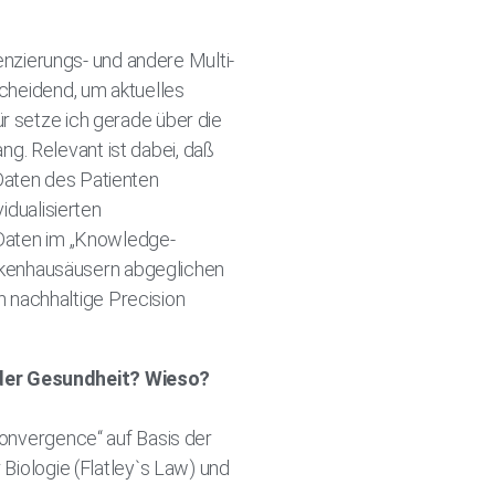
uenzierungs- und andere Multi-
scheidend, um aktuelles
r setze ich gerade über die
g. Relevant ist dabei, daß
Daten des Patienten
idualisierten
n Daten im „Knowledge-
nkenhausäusern abgeglichen
 nachhaltige Precision
g der Gesundheit? Wieso?
convergence“ auf Basis der
 Biologie (Flatley`s Law) und