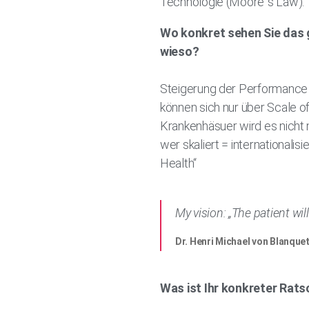
Technologie (Moore`s Law).
Wo konkret sehen Sie das 
wieso?
Steigerung der Performance d
können sich nur über Scale o
Krankenhäsuer wird es nicht
wer skaliert = internationalis
Health“
My vision: „The patient wil
Dr. Henri Michael von Blanque
Was ist Ihr konkreter Rats