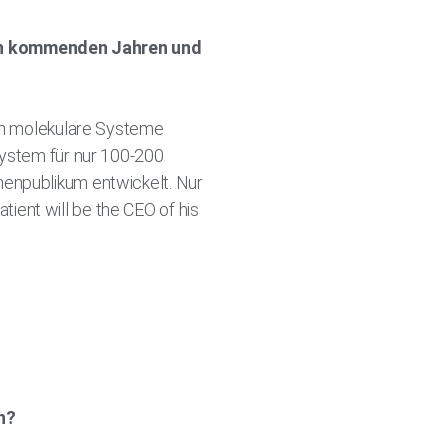
den kommenden Jahren und
uch molekulare Systeme
System für nur 100-200
nenpublikum entwickelt. Nur
atient will be the CEO of his
h?