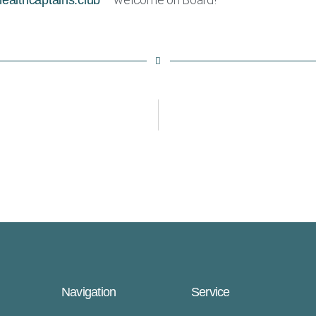
ealthcaptains.club
Navigation
Service