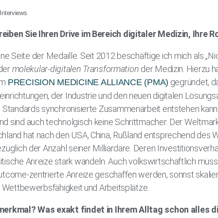
Interviews
eiben Sie Ihren Drive im Bereich digitaler Medizin, Ihre R
 eine Seite der Medaille. Seit 2012 beschäftige ich mich als „N
 der
molekular-digitalen Transformation
der Medizin. Hierzu ha
rm
gegründet, d
PRECISION MEDICINE ALLIANCE (PMA)
nrichtungen, der Industrie und den neuen digitalen Lösungsa
r Standards synchronisierte Zusammenarbeit entstehen kann.
 sind auch technolgisch keine Schrittmacher. Der Weltmarkt f
chland hat nach den USA, China, Rußland entsprechend des 
üglich der Anzahl seiner Milliardäre. Deren Investitionsverhalt
tische Anreize stark wandeln. Auch volkswirtschaftlich müs
utcome-zentrierte Anreize geschaffen werden, sonnst skaliert
re Wettbewerbsfähigkeit und Arbeitsplätze.
smerkmal? Was exakt findet in Ihrem Alltag schon alles d