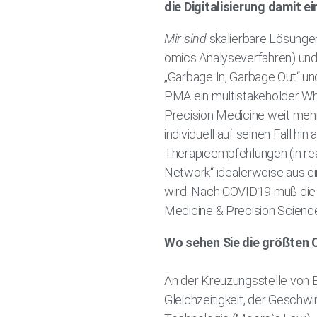
die Digitalisierung damit 
Mir sind
skalierbare Lösungen,
omics Analyseverfahren) und d
„Garbage In, Garbage Out“ un
PMA ein multistakeholder Whi
Precision Medicine weit mehr
individuell auf seinen Fall hi
Therapieempfehlungen (in rea
Network“ idealerweise aus 
wird. Nach COVID19 muß die 
Medicine & Precision Scienc
Wo sehen Sie die größten 
An der Kreuzungsstelle von Bi
Gleichzeitigkeit, der Geschwi