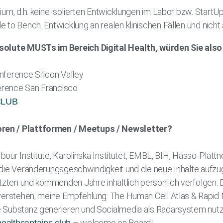
ium, d.h. keine isolierten Entwicklungen im Labor bzw. StartU
 to Bench. Entwicklung an realen klinischen Fällen und nicht
solute MUSTs im Bereich Digital Health, würden Sie als
ference Silicon Valley
rence San Francisco
CLUB
en / Plattformen / Meetups / Newsletter?
rbour Institute, Karolinska Institutet, EMBL, BIH, Hasso-Plattn
die Veränderungsgeschwindigkeit und die neue Inhalte aufzug
etzten und kommenden Jahre inhaltlich persönlich verfolgen. 
 verstehen; meine Empfehlung: The Human Cell Atlas & Rapid
 Substanz generieren und Socialmedia als Radarsystem nutz
– welcome on Board!