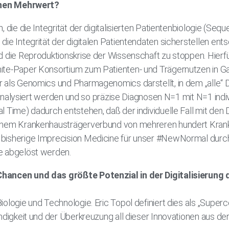
einen Mehrwert?
 die die Integrität der digitalisierten Patientenbiologie (Seq
ie Integrität der digitalen Patientendaten sicherstellen ent
d die Reproduktionskrise der Wissenschaft zu stoppen. Hierfü
te-Paper Konsortium zum Patienten- und Trägernutzen in Gan
 als Genomics und Pharmagenomics darstellt, in dem „alle“ 
n analysiert werden und so präzise Diagnosen N=1 mit N=1 indiv
l Time) dadurch entstehen, daß der individuelle Fall mit de
einem Krankenhausträgerverbund von mehreren hundert Kra
bisherige Imprecision Medicine für unser #NewNormal durch
e abgelöst werden.
Chancen und das größte Potenzial in der Digitalisierun
ologie und Technologie. Eric Topol definiert dies als „Super
ndigkeit und der Überkreuzung all dieser Innovationen aus der