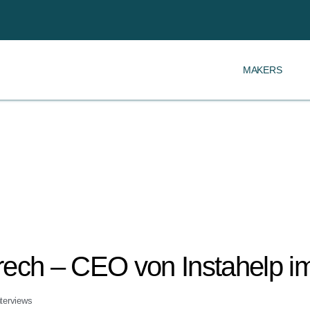
MAKERS
rech – CEO von Instahelp im
nterviews