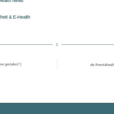
 Health News
heit & E-Health
er gestalten? |
die #mentalheal