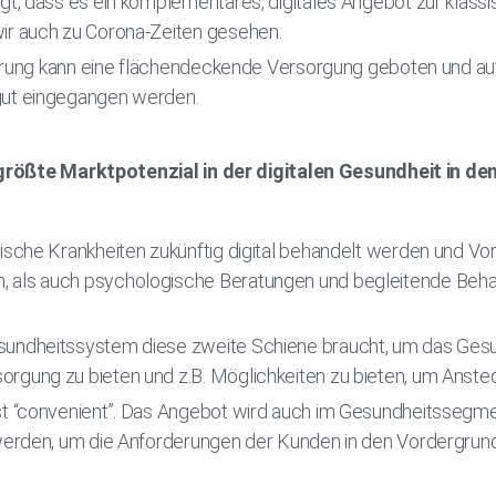
gt, dass es ein komplementäres, digitales Angebot zur klass
ir auch zu Corona-Zeiten gesehen.
isierung kann eine flächendeckende Versorgung geboten und au
gut eingegangen werden.
größte Marktpotenzial in der digitalen Gesundheit in 
nische Krankheiten zukünftig digital behandelt werden und V
 als auch psychologische Beratungen und begleitende Beha
sundheitssystem diese zweite Schiene braucht, um das Gesu
rgung zu bieten und z.B. Möglichkeiten zu bieten, um Anst
st “convenient”. Das Angebot wird auch im Gesundheitssegm
 werden, um die Anforderungen der Kunden in den Vordergrund