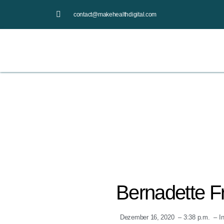
contact@makehealthdigital.com
Bernadette F
Dezember 16, 2020
–
3:38 p.m.
–
I