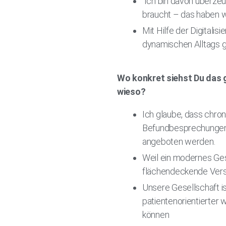
Ich bin davon überzeu
braucht – das haben w
Mit Hilfe der Digital
dynamischen Alltags 
Wo konkret siehst Du das 
wieso?
Ich glaube, dass chro
Befundbesprechungen,
angeboten werden.
Weil ein modernes Ge
flächendeckende Verso
Unsere Gesellschaft i
patientenorientierter
können